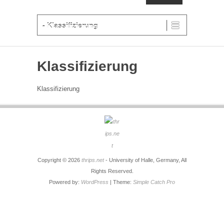
ERSTES MENÜ
Weiter zum Hauptinhalt
- Klassifizierung
Klassifizierung
Klassifizierung
Copyright © 2026
thrips.net
- University of Halle, Germany, All
Rights Reserved.
Powered by:
WordPress
| Theme:
Simple Catch Pro