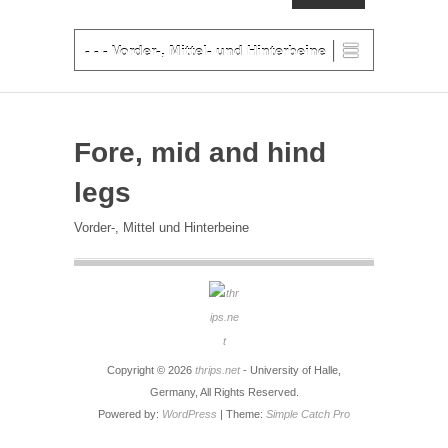
ERSTES MENÜ
Weiter zum Hauptinhalt
- - - Vorder-, Mittel- und Hinterbeine
Fore, mid and hind
legs
Vorder-, Mittel und Hinterbeine
Copyright © 2026
thrips.net
- University of Halle,
Germany, All Rights Reserved.
Powered by:
WordPress
| Theme:
Simple Catch Pro